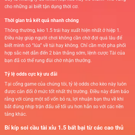
cho những ai biết tận dụng thời cơ.
Thời gian trả kết quả nhanh chóng
Thông thường, kèo 1.5 trái hay xuất hiện nhất ở hiệp 1.
Điều này giúp người chơi không cần chờ đợi quá lâu để
biết mình có “lúa” về túi hay không. Chỉ cần một pha phối
hợp sắc nét dẫn đến 2 bàn thắng sớm, lệnh cược Tài của
bạn đã có thể rung đùi chờ nhận thưởng.
Tỷ lệ odds cực kỳ ưu đãi
Tại cổng game của chúng tôi, tỷ lệ odds cho kèo này luôn
được cân đối ở mức tốt nhất thị trường. Điều này đảm bảo
rằng với cùng một số vốn bỏ ra, lợi nhuận bạn thu về khi
bắt đúng nhịp trận đấu sẽ tối ưu hơn hẳn so với các nền
tảng khác.
Bí kíp soi cầu tài xỉu 1.5 bất bại từ các cao thủ