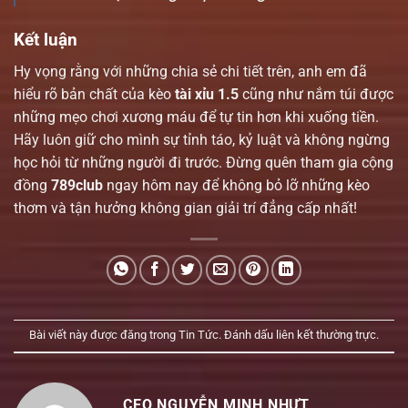
Kết luận
Hy vọng rằng với những chia sẻ chi tiết trên, anh em đã
hiểu rõ bản chất của kèo
tài xỉu 1.5
cũng như nắm túi được
những mẹo chơi xương máu để tự tin hơn khi xuống tiền.
Hãy luôn giữ cho mình sự tỉnh táo, kỷ luật và không ngừng
học hỏi từ những người đi trước. Đừng quên tham gia cộng
đồng
789club
ngay hôm nay để không bỏ lỡ những kèo
thơm và tận hưởng không gian giải trí đẳng cấp nhất!
Bài viết này được đăng trong
Tin Tức
. Đánh dấu
liên kết thường trực
.
CEO NGUYỄN MINH NHỰT