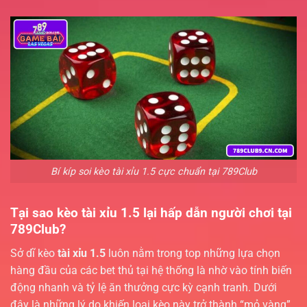
Bí kíp soi kèo tài xỉu 1.5 cực chuẩn tại 789Club
Tại sao kèo tài xỉu 1.5 lại hấp dẫn người chơi tại
789Club?
Sở dĩ kèo
tài xỉu 1.5
luôn nằm trong top những lựa chọn
hàng đầu của các bet thủ tại hệ thống là nhờ vào tính biến
động nhanh và tỷ lệ ăn thưởng cực kỳ cạnh tranh. Dưới
đây là những lý do khiến loại kèo này trở thành “mỏ vàng”