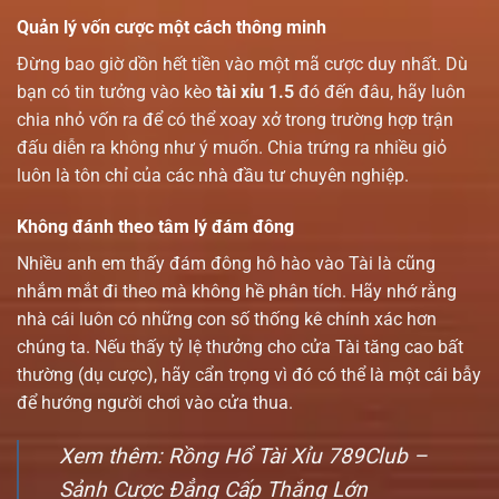
Quản lý vốn cược một cách thông minh
Đừng bao giờ dồn hết tiền vào một mã cược duy nhất. Dù
bạn có tin tưởng vào kèo
tài xỉu 1.5
đó đến đâu, hãy luôn
chia nhỏ vốn ra để có thể xoay xở trong trường hợp trận
đấu diễn ra không như ý muốn. Chia trứng ra nhiều giỏ
luôn là tôn chỉ của các nhà đầu tư chuyên nghiệp.
Không đánh theo tâm lý đám đông
Nhiều anh em thấy đám đông hô hào vào Tài là cũng
nhắm mắt đi theo mà không hề phân tích. Hãy nhớ rằng
nhà cái luôn có những con số thống kê chính xác hơn
chúng ta. Nếu thấy tỷ lệ thưởng cho cửa Tài tăng cao bất
thường (dụ cược), hãy cẩn trọng vì đó có thể là một cái bẫy
để hướng người chơi vào cửa thua.
Xem thêm:
Rồng Hổ Tài Xỉu
789Club –
Sảnh Cược Đẳng Cấp Thắng Lớn