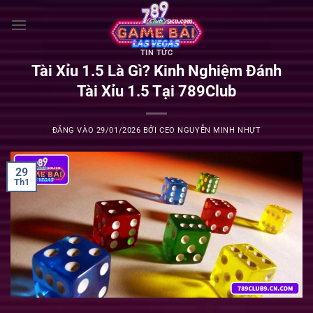
Bỏ
qua
nội
TIN TỨC
dung
Tài Xỉu 1.5 Là Gì? Kinh Nghiệm Đánh
Tài Xỉu 1.5 Tại 789Club
ĐĂNG VÀO
29/01/2026
BỞI
CEO NGUYỄN MINH NHỰT
29
Th1