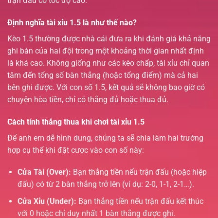
trận đấu có tốc độ cao.
Định nghĩa tài xỉu 1.5 là như thế nào?
Kèo 1.5 thường được nhà cái đưa ra khi đánh giá khả năng
ghi bàn của hai đội trong một khoảng thời gian nhất định
là khá cao. Không giống như các kèo chấp, tài xỉu chỉ quan
tâm đến tổng số bàn thắng (hoặc tổng điểm) mà cả hai
bên ghi được. Với con số 1.5, kết quả sẽ không bao giờ có
chuyện hòa tiền, chỉ có thắng đủ hoặc thua đủ.
Cách tính thắng thua khi chơi tài xỉu 1.5
Để anh em dễ hình dung, chúng ta sẽ chia làm hai trường
hợp cụ thể khi đặt cược vào con số này:
Cửa Tài (Over):
Bạn thắng tiền nếu trận đấu (hoặc hiệp
đấu) có từ 2 bàn thắng trở lên (ví dụ: 2-0, 1-1, 2-1…).
Cửa Xỉu (Under):
Bạn thắng tiền nếu trận đấu kết thúc
với 0 hoặc chỉ duy nhất 1 bàn thắng được ghi.