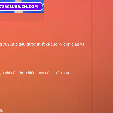
g 789Club đều được thiết kế cực kỳ đơn giản và
ạn chỉ cần thực hiện theo các bước sau:
h.