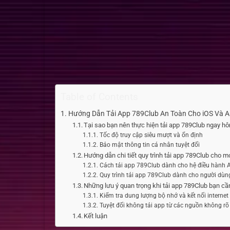
Bỏ
qua
nội
dung
Table of Contents
Hướng Dẫn Tải App 789Club An Toàn Cho iOS Và A
Tại sao bạn nên thực hiện tải app 789Club ngay h
Tốc độ truy cập siêu mượt và ổn định
Bảo mật thông tin cá nhân tuyệt đối
Hướng dẫn chi tiết quy trình tải app 789Club cho mọi
Cách tải app 789Club dành cho hệ điều hành 
Quy trình tải app 789Club dành cho người dùn
Những lưu ý quan trọng khi tải app 789Club bạn cần
Kiểm tra dung lượng bộ nhớ và kết nối internet
Tuyệt đối không tải app từ các nguồn không rõ
Kết luận