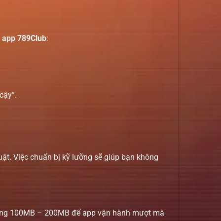
i app 789Club
:
cậy”.
huật. Việc chuẩn bị kỹ lưỡng sẽ giúp bạn không
hoảng 100MB – 200MB để app vận hành mượt mà