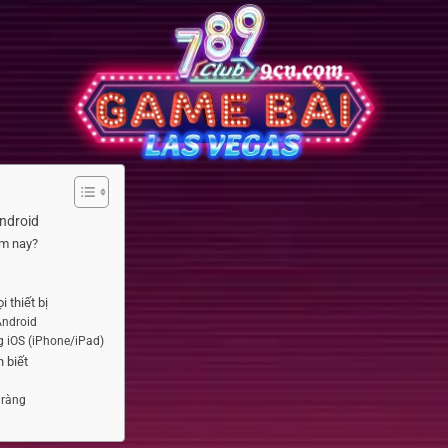
ndroid
ôm nay?
 thiết bị
Android
g iOS (iPhone/iPad)
 biết
 ràng