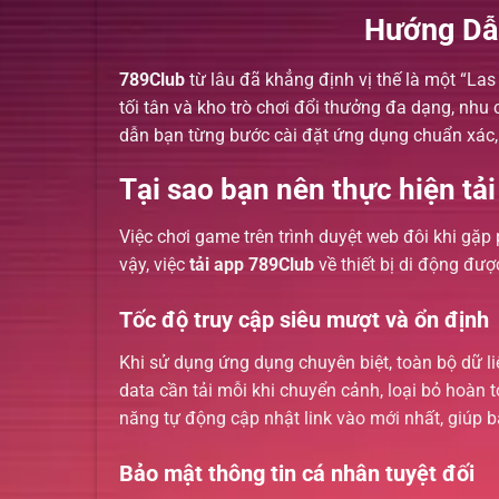
Hướng Dẫn
789Club
từ lâu đã khẳng định vị thế là một “Las
tối tân và kho trò chơi đổi thưởng đa dạng, nhu
dẫn bạn từng bước cài đặt ứng dụng chuẩn xác, 
Tại sao bạn nên thực hiện t
Việc chơi game trên trình duyệt web đôi khi gặp
vậy, việc
tải app 789Club
về thiết bị di động đư
Tốc độ truy cập siêu mượt và ổn định
Khi sử dụng ứng dụng chuyên biệt, toàn bộ dữ l
data cần tải mỗi khi chuyển cảnh, loại bỏ hoàn 
năng tự động cập nhật link vào mới nhất, giúp b
Bảo mật thông tin cá nhân tuyệt đối