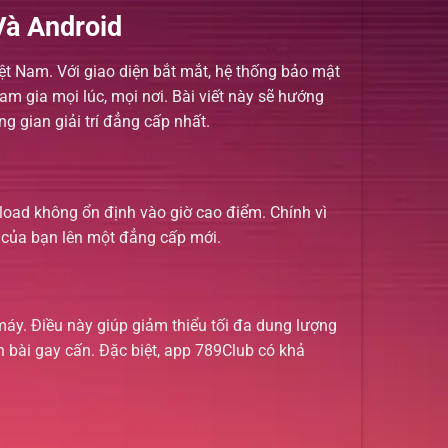
Và Android
iệt Nam. Với giao diện bắt mắt, hệ thống bảo mật
m gia mọi lúc, mọi nơi. Bài viết này sẽ hướng
 gian giải trí đẳng cấp nhất.
 load không ổn định vào giờ cao điểm. Chính vì
c của bạn lên một đẳng cấp mới.
máy. Điều này giúp giảm thiểu tối đa dung lượng
n bài gay cấn. Đặc biệt, app 789Club có khả