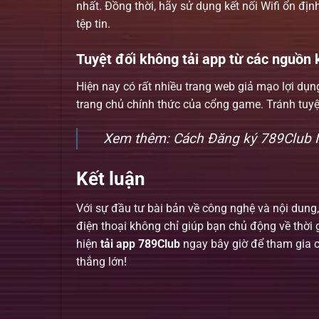
nhất. Đồng thời, hãy sử dụng kết nối Wifi ổn đ
tệp tin.
Tuyệt đối không tải app từ các nguồn 
Hiện nay có rất nhiều trang web giả mạo lợi dụ
trang chủ chính thức của cổng game. Tránh tuyệt
Xem thêm: Cách
Đăng ký 789Club
N
Kết luận
Với sự đầu tư bài bản về công nghệ và nội dun
điện thoại không chỉ giúp bạn chủ động về thờ
hiện
tải app 789Club
ngay bây giờ để tham gia c
thắng lớn!