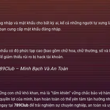
ng nhập và mật khẩu cho bất kỳ ai, kể cả những người tự xưng 
 bạn cung cấp mật khẩu đăng nhập.
hẩu có độ phức tạp cao (bao gồm chữ hoa, chữ thường, số và ký 
ể giảm thiểu rủi ro bị hack tài khoản.
89Club – Minh Bạch Và An Toàn
hững con chữ khô khan, mà là “tấm khiên” vững chắc bảo vệ hàn
 quyền lợi của mình, bạn hoàn toàn có thể yên tâm tận hưởng nh
 ngay tại
789Club
để trải nghiệm sự chuyên nghiệp, an toàn và u