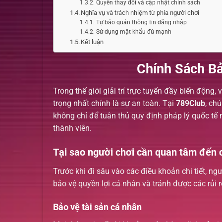
Quyền thay đổi và cập nhật chính sách
Nghĩa vụ và trách nhiệm từ phía người chơi
Tự bảo quản thông tin đăng nhập
Sử dụng mật khẩu đủ mạnh
Kết luận
Chính Sách B
Trong thế giới giải trí trực tuyến đầy biến động
trọng nhất chính là sự an toàn. Tại
789Club
, ch
không chỉ để tuân thủ quy định pháp lý quốc tế
thành viên.
Tại sao người chơi cần quan tâm đến 
Trước khi đi sâu vào các điều khoản chi tiết, n
bảo vệ quyền lợi cá nhân và tránh được các rủi 
Bảo vệ tài sản cá nhân