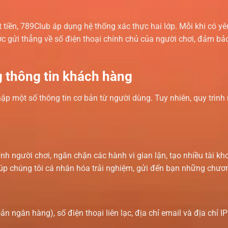
 tiền, 789Club áp dụng hệ thống xác thực hai lớp. Mỗi khi có yê
gửi thẳng về số điện thoại chính chủ của người chơi, đảm bảo 
g thông tin khách hàng
hập một số thông tin cơ bản từ người dùng. Tuy nhiên, quy trình
ính người chơi, ngăn chặn các hành vi gian lận, tạo nhiều tài 
 giúp chúng tôi cá nhân hóa trải nghiệm, gửi đến bạn những chư
n ngân hàng), số điện thoại liên lạc, địa chỉ email và địa chỉ I