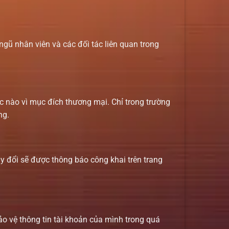
gũ nhân viên và các đối tác liên quan trong
ức nào vì mục đích thương mại. Chỉ trong trường
ng.
y đổi sẽ được thông báo công khai trên trang
bảo vệ thông tin tài khoản của mình trong quá