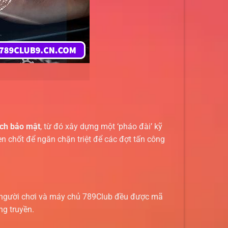
ách bảo mật
, từ đó xây dựng một ‘pháo đài’ kỹ
en chốt để ngăn chặn triệt để các đợt tấn công
của người chơi và máy chủ 789Club đều được mã
ng truyền.